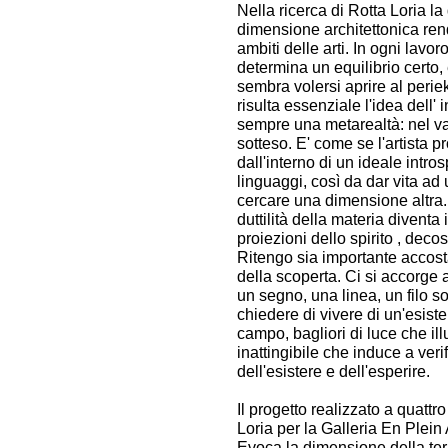
Nella ricerca di Rotta Loria la 
dimensione architettonica rend
ambiti delle arti. In ogni lavo
determina un equilibrio certo,
sembra volersi aprire al peri
risulta essenziale l'idea dell' 
sempre una metarealtà: nel var
sotteso. E' come se l'artista 
dall'interno di un ideale intros
linguaggi, così da dar vita ad 
cercare una dimensione altra. L
duttilità della materia diventa
proiezioni dello spirito , deco
Ritengo sia importante accostar
della scoperta. Ci si accorge al
un segno, una linea, un filo s
chiedere di vivere di un'esist
campo, bagliori di luce che ill
inattingibile che induce a veri
dell'esistere e dell'esperire.
Il progetto realizzato a quatt
Loria per la Galleria En Plein A
Evoca la dimensione della terr