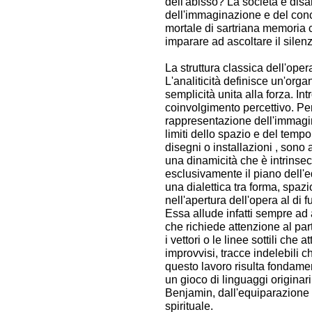
dell'abisso? La società è disa
dell'immaginazione e del conce
mortale di sartriana memoria 
imparare ad ascoltare il silen
La struttura classica dell'opera
L'analiticità definisce un'orga
semplicità unita alla forza. 
coinvolgimento percettivo. Pe
rappresentazione dell'immagin
limiti dello spazio e del tempo.
disegni o installazioni , sono 
una dinamicità che è intrinsec
esclusivamente il piano dell'e
una dialettica tra forma, spazi
nell'apertura dell'opera al di 
Essa allude infatti sempre ad 
che richiede attenzione al par
i vettori o le linee sottili ch
improvvisi, tracce indelebili c
questo lavoro risulta fondament
un gioco di linguaggi originar
Benjamin, dall'equiparazione d
spirituale.