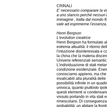
CRINALI
E' necessario comparare la vi
a uno slancio perché nessun'
immagine , tratta dal mondo fi
vale ad esprimerne l'essenza.
Henri Bergson
L'evolution creatrice
Henri Bergson ha formulato alc
estrema attualità: il ritorno de
l'intuizione disinteressata e c
la china che la materia disce
Universi referenziali semantic
L'individuazione di stati metam
condizione esistenziale. Ener
conosciamo appieno, ma che de
invalicabili alla pluralità dell
possibilità infinite in un qu
univoca, quanto piuttosto ipote
questi elementi si condensano 
vissuto portando in vita stati 
rimescolarsi. Di conseguenza, 
probabilità: un abitare la front