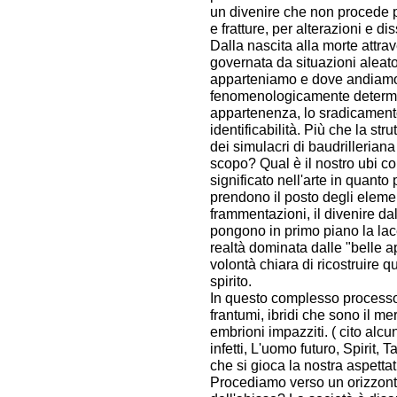
un divenire che non procede per 
e fratture, per alterazioni e di
Dalla nascita alla morte attrav
governata da situazioni aleat
apparteniamo e dove andiamo. 
fenomenologicamente determin
appartenenza, lo sradicament
identificabilità. Più che la str
dei simulacri di baudrilleria
scopo? Qual è il nostro ubi c
significato nell'arte in quanto
prendono il posto degli elemen
frammentazioni, il divenire da
pongono in primo piano la lac
realtà dominata dalle "belle a
volontà chiara di ricostruire q
spirito.
In questo complesso processo
frantumi, ibridi che sono il m
embrioni impazziti. ( cito alcu
infetti, L'uomo futuro, Spirit, 
che si gioca la nostra aspettat
Procediamo verso un orizzonte 