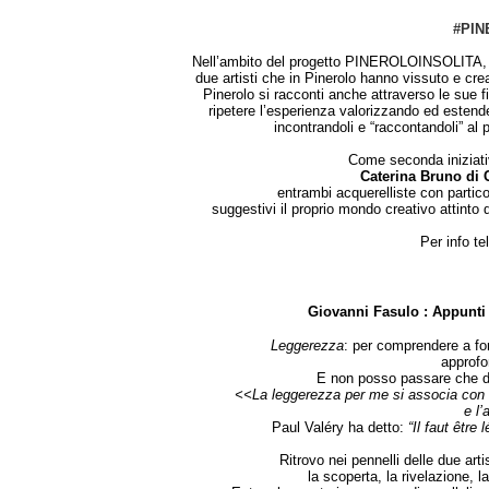
#PI
Nell’ambito del progetto PINEROLOINSOLITA, l
due artisti che in Pinerolo hanno vissuto e c
Pinerolo si racconti anche attraverso le sue f
ripetere l’esperienza valorizzando ed estend
incontrandoli e “raccontandoli” al pu
Come seconda iniziativ
Caterina Bruno di 
entrambi acquerelliste con partico
suggestivi il proprio mondo creativo attinto 
Per info t
Giovanni Fasulo : Appunti 
Leggerezza
: per comprendere a fon
approfo
E non posso passare che da
<<La leggerezza per me si associa con 
e l
Paul Valéry ha detto:
“Il faut êtr
Ritrovo nei pennelli delle due art
la scoperta, la rivelazione, l